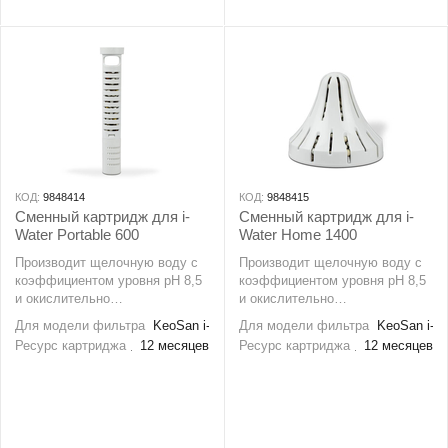
КОД:
9848414
КОД:
9848415
Сменный картридж для i-
Сменный картридж для i-
Water Portable 600
Water Home 1400
Производит щелочную воду с
Производит щелочную воду с
коэффициентом уровня рН 8,5
коэффициентом уровня рН 8,5
и окислительно
и окислительно
восстановительным
восстановительным
Для модели фильтра
KeoSan i-Water
Для модели фильтра
KeoSan i-W
потенциалом до -100mV. Такая
потенциалом до -100mV. Такая
Ресурс картриджа
12 месяцев
Ресурс картриджа
12 месяцев
вода обладает высокими
вода обладает высокими
антиоксидантными свойствами.
антиоксидантными свойствами.