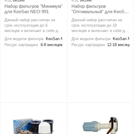
КОД:
set1995
КОД:
set1996
Набор фильтров "Минимум"
Набор фильтров
для KeoSan NEO-991
"Оптимальный" для KeoSan
NEO-991
Данный набор рассчитан на
Данный набор рассчитан на
срок эксплуатации до 6
срок эксплуатации до 18
месяцев и включает в себя два
месяцев и включает в себя два
основных фильтрующих
основных фильтрующих
Для модели фильтра
KeoSan NEO-991
Для модели фильтра
KeoSan NE
элемента для модели
элемента для модели
Ресурс картриджа
6-8 месяцев
Ресурс картриджа
12-18 месяцев
накопительного фильтра
накопительного фильтра
KeoSan NEO-991
KeoSan NEO-991