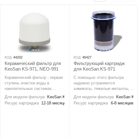
КОД:
44202
КОД:
45427
Керамический фильтр для
Фильтрующий картридж
KeoSan KS-971, NEO-991
для KeoSan KS-971
Керамический фильтр - первая
С помощью этого фильтра
ступень очистки воды в
надежно устраняются
накопительных системах
химикаты, тяжелые металлы,
KeoSan. Основное назначение
различные вещества,
Для модели фильтра
KeoSan KS-971, KeoSan NEO-991
Для модели фильтра
KeoSan KS
фильтра - устранение
придающие водопроводной
Ресурс картриджа
12-18 месяцев
Ресурс картриджа
6-8 месяцев
различных видов осадков и
воде нестандартный цвет,
взвесей из водопроводной
неприятные запахи,
воды размером до 0,5 микрон,
одновременно, в воде
а так же элементов ржавчины,
сохраняются все полезные
песка, вирусов, бактерий и
минералы и питательные
других органических
свойства.