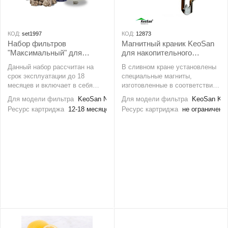
КОД:
set1997
КОД:
12873
Набор фильтров
Магнитный краник KeoSan
"Максимальный" для
для накопительного
KeoSan NEO-991
фильтра
Данный набор рассчитан на
В сливном кране установлены
срок эксплуатации до 18
специальные магниты,
месяцев и включает в себя
изготовленные в соответствии
полный комплект сменных
с последними научными
Для модели фильтра
KeoSan NEO-991
Для модели фильтра
KeoSan KS-
фильтрующих элементов, а так
достижениями таким образом,
Ресурс картриджа
12-18 месяцев
Ресурс картриджа
не ограничен
же посеребрены камни
что образуют магнитную
SUNMAC для накопительного
воронку, протекая через
фильтра KeoSan NEO-991
которую вода приобретает
упорядоченную молекулярную
структуру - это обеспечивает
ее биологическую активность,
обеспечивает
кондиционирование воды,
насыщает кислородом,
адаптирует воду к
человеческому организму.