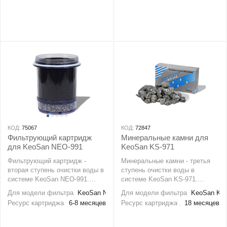
мелкодисперсных загрязнений.
КОД:
75067
КОД:
72847
Фильтрующий картридж
Минеральные камни для
для KeoSan NEO-991
KeoSan KS-971
Фильтрующий картридж -
Минеральные камни - третья
вторая ступень очистки воды в
ступень очистки воды в
системе KeoSan NEO-991.
системе KeoSan KS-971.
Фильтрующий картридж
Находясь в воде, камни
Для модели фильтра
KeoSan NEO-991
Для модели фильтра
KeoSan KS
смягчает воду, придает воде
выделяют большое количество
Ресурс картриджа
6-8 месяцев
Ресурс картриджа
18 месяцев
приятный вкус, препятствует
различных полезных
росту бактерий, придает
минеральных веществ. Камни
полезные свойства воде.
состоят из таких природных