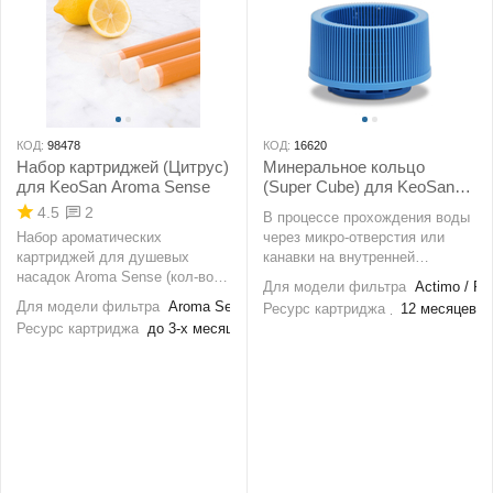
КОД:
98478
КОД:
16620
Набор картриджей (Цитрус)
Минеральное кольцо
для KeoSan Aroma Sense
(Super Cube) для KeoSan
Actimo и Pimag
4.5
2
В процессе прохождения воды
Набор ароматических
через микро-отверстия или
картриджей для душевых
канавки на внутренней
насадок Aroma Sense (кол-во в
поверхности Супер Куба вода
Для модели фильтра
Actimo / Pi
упаковке 3 шт). Ароматические
минерализируется,
Для модели фильтра
Aroma Sense
Ресурс картриджа
12 месяцев
картриджи предназначены для
повышается содержание
Ресурс картриджа
до 3-х месяцев
насыщения воды витамином С,
растворенного кислорода.
нейтрализации хлора и
придания воде цитрусового
аромата.