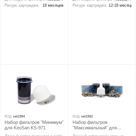
уничтожают различные
элемента для модели
Ресурс картриджа
18 месяцев
Ресурс картриджа
12-18 месяцев
бактерии и не дают им
накопительного фильтра
развиваться, так как ионы
KeoSan KS-971.
серебра разрушают
протеиновое ядро бактерий.
Вода, насыщенная ионами
серебра, гораздо дольше
обычной остается чистой и
свободной от бактерий.
КОД:
set1994
КОД:
set1992
Набор фильтров "Минимум"
Набор фильтров
для KeoSan KS-971
"Максимальный" для
KeoSan KS-971