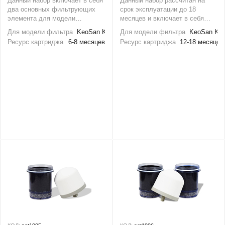
Данный набор включает в себя
Данный набор рассчитан на
два основных фильтрующих
срок эксплуатации до 18
элемента для модели
месяцев и включает в себя
накопительного фильтра
полный комплект сменных
Для модели фильтра
KeoSan KS-971
Для модели фильтра
KeoSan KS
KeoSan KS-971
фильтрующих элементов, а так
Ресурс картриджа
6-8 месяцев
Ресурс картриджа
12-18 месяцев
же полный набор камней
SUNMAC для накопительного
фильтра KeoSan KS-971