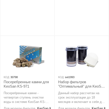
Позволяет надолго сохранить
минералов, как поташ, натрий,
свежесть воды после
кальций, марганец и других
фильтрации, надежно
микроэлементов, необходимых
устраняются химикаты,
человеку для нормального
тяжелые металлы, различные
существования.
вещества.
КОД:
30798
КОД:
set1993
Посеребренные камни для
Набор фильтров
KeoSan KS-971
"Оптимальный" для KeoSan
KS-971
Посеребренные камни -
Данный набор рассчитан на
четвертая ступень очистки
срок эксплуатации до 18
воды в системе KeoSan KS-
месяцев и включает в себя два
971. Камни эффективно
основных фильтрующих
Для модели фильтра
KeoSan KS-971, KeoSan NEO-991
Для модели фильтра
KeoSan KS