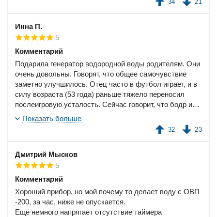
34
21
впечатлению как жигули и мерседес (правда и цена её
прибора была в 2 раза меньше :)).
Инна П.
Инструкция в комплекте на русском, подробная и с
5
картинками. Замер ОВП воды примерно через 15 минут
после включения показывает -482!
Комментарий
Каких-то особых манипуляций с прибором делать не
Подарила генератор водородной воды родителям. Они
нужно. Он у меня включен постоянно, пока я дома -
очень довольны. Говорят, что общее самочувствие
подошел, налил. По мере необходимости просто
заметно улучшилось. Отец часто в футбол играет, и в
подливаю воду из фильтра.
силу возраста (53 года) раньше тяжело переносил
послеигровую усталость. Сейчас говорит, что бодр и
свеж :)) Теперь в планах на Новый Год
Показать больше
доукомплектовать их вашим аппаратом Actimo и отцу
32
23
бутылку айвотера подарить. Спасибо за качественную
продукцию!
Дмитрий Мысков
5
Комментарий
Хороший прибор, но мой почему то делает воду с ОВП
-200, за час, ниже не опускается.
Ещё немного напрягает отсутствие таймера