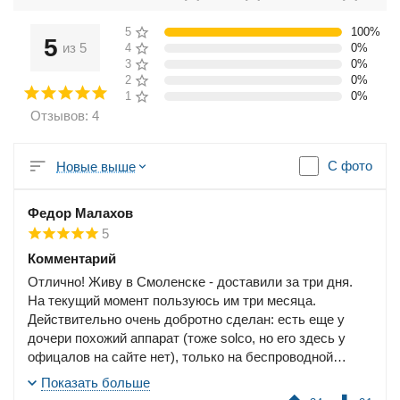
5 звёзд
100%
5
из 5
4 звезды
0%
3 звезды
0%
2 звезды
0%
1 звезда
0%
Отзывов: 4
С фото
Новые выше
Федор Малахов
5
Комментарий
Отлично! Живу в Смоленске - доставили за три дня.
На текущий момент пользуюсь им три месяца.
Действительно очень добротно сделан: есть еще у
дочери похожий аппарат (тоже solco, но его здесь у
офицалов на сайте нет), только на беспроводной
зарядке/подстаканнике, так в сравнении с ним этот на
Показать больше
голову выше. По качеству материала и общему